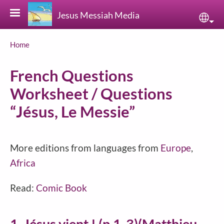
Skip to main content
Jesus Messiah Media
Sele
Breadcrumb
Home
French Questions
Worksheet / Questions
“Jésus, Le Messie”
More editions from languages from
Europe
,
Africa
Read:
Comic Book
1. Jésus vient ! (p.1-3)(Matthieu