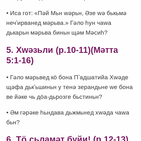
• Иса гот: «Пәй Мьн wәрьн, Әзе wә бькьмә
нечʼирванед мәрьва.» Гәло һун чаwа
дькарьн мәрьва биньн щәм Мәсиһ?
5. Хwәзьли (p.10-11)(Мәтта
5:1-16)
• Гәло мәрьвед кӧ бона Пʼадшатийа Хwәде
щәфа дькʼьшиньн у тенә зерандьне wе бона
ве йәке чь дӧа-дьрозге бьстиньн?
• Әм гәрәке һьндава дьжмьнед хwәда чаwа
бьн?
6. Тӧ сьламәт буйи! (p.12-13)