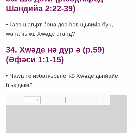
Шандийа 2:22-39)
• Гава шагьрт бона дӧа һәв щьвийа бун,
wана чь жь Хwәде станд?
34. Хwәде нә дур ә (p.59)
(Әфәси 1:1-15)
• Чаwа те избаткьрьне, кӧ Хwәде дьнйайе
һʼьз дькә?