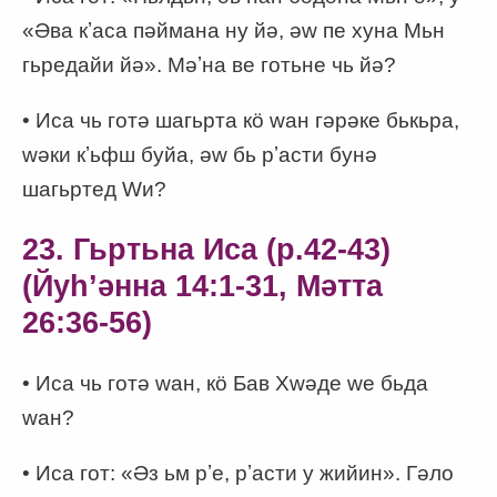
«Әва кʼаса пәймана ну йә, әw пе хуна Мьн
гьредайи йә». Мәʼна ве готьне чь йә?
• Иса чь готә шагьрта кӧ wан гәрәке бькьра,
wәки кʼьфш буйа, әw бь рʼасти бунә
шагьртед Wи?
23. Гьртьна Иса (p.42-43)
(Йуһʼәнна 14:1-31, Мәтта
26:36-56)
• Иса чь готә wан, кӧ Бав Хwәде wе бьда
wан?
• Иса гот: «Әз ьм рʼе, рʼасти у жийин». Гәло