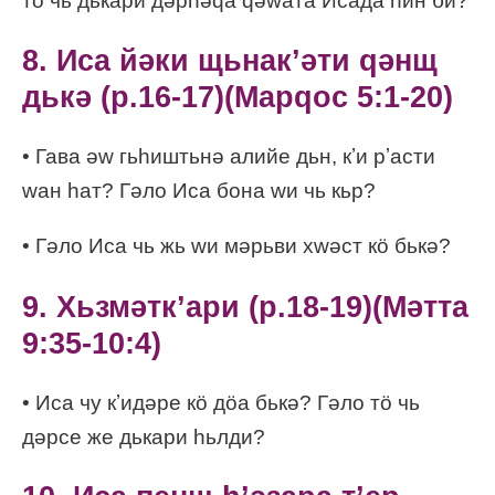
тӧ чь дькари дәрһәqа qәwата Исада һин би?
8. Иса йәки щьнакʼәти qәнщ
дькә (p.16-17)(Марqос 5:1-20)
• Гава әw гьһиштьнә алийе дьн, кʼи рʼасти
wан һат? Гәло Иса бона wи чь кьр?
• Гәло Иса чь жь wи мәрьви хwәст кӧ бькә?
9. Хьзмәткʼари (p.18-19)(Мәтта
9:35-10:4)
• Иса чу кʼидәре кӧ дӧа бькә? Гәло тӧ чь
дәрсе же дькари һьлди?