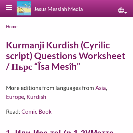
Skip to main content
Jesus Messiah Media
Sele
Breadcrumb
Home
Kurmanji Kurdish (Cyrilic
script) Questions Worksheet
/ Пьрс “Îsa Mesîh”
More editions from languages from
Asia
,
Europe
,
Kurdish
Read:
Comic Book