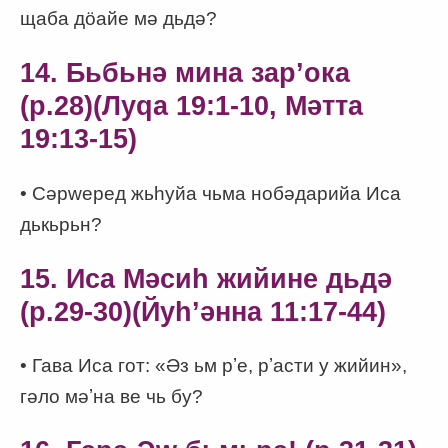
щаба дӧайе мә дьдә?
14. Бьбьнә мина зарʼока
(p.28)(Луqа 19:1-10, Мәтта
19:13-15)
• Сәрwеред жьһуйа чьма нобәдарийа Иса
дькьрьн?
15. Иса Мәсиһ жийине дьдә
(p.29-30)(Йуһʼәнна 11:17-44)
• Гава Иса гот: «Әз ьм рʼе, рʼасти у жийин»,
гәло мәʼна ве чь бу?