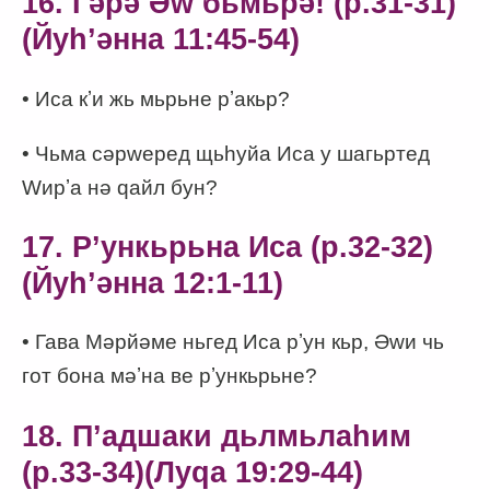
16. Гәрә Әw бьмьрә! (p.31-31)
(Йуһʼәнна 11:45-54)
• Иса кʼи жь мьрьне рʼакьр?
• Чьма сәрwеред щьһуйа Иса у шагьртед
Wирʼа нә qайл бун?
17. Рʼункьрьна Иса (p.32-32)
(Йуһʼәнна 12:1-11)
• Гава Мәрйәме ньгед Иса рʼун кьр, Әwи чь
гот бона мәʼна ве рʼункьрьне?
18. Пʼадшаки дьлмьлаһим
(p.33-34)(Луqа 19:29-44)