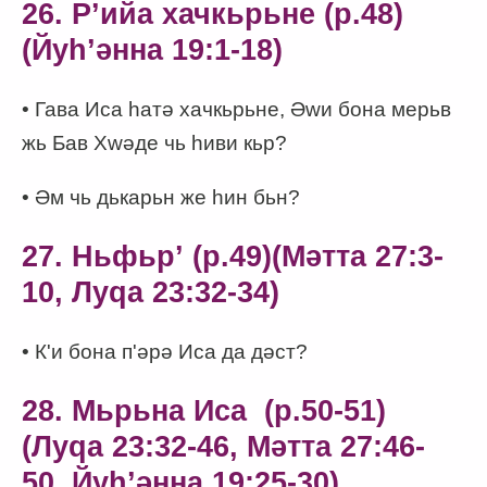
26. Рʼийа хачкьрьне (p.48)
(Йуһʼәнна 19:1-18)
• Гава Иса һатә хачкьрьне, Әwи бона мерьв
жь Бав Хwәде чь һиви кьр?
• Әм чь дькарьн же һин бьн?
27. Ньфьрʼ (p.49)(Мәтта 27:3-
10, Луqа 23:32-34)
• К'и бона п'әрә Иса да дәст?
28. Мьрьна Иса
(p.50-51)
(Луqа 23:32-46, Мәтта 27:46-
50, Йуһʼәнна 19:25-30)