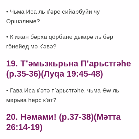
• Чьма Иса ль кʼәре сийарбуйи чу
Оршәлиме?
• Кʼижан бәрха qӧрбане дькарә ль бәр
гӧнейед мә кʼәвә?
19. Тʼәмьзкьрьна Пʼарьстгәһе
(p.35-36)(Луqа 19:45-48)
• Гава Иса кʼәтә пʼарьстгәһе, чьма Әw ль
мәрьва һерс кʼәт?
20. Нәмами! (p.37-38)(Мәтта
26:14-19)