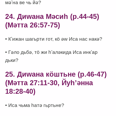
мәʼна ве чь йә?
24. Диwана Мәсиһ (p.44-45)
(Мәтта 26:57-75)
• Кʼижан шагьрти гот, кӧ әw Иса нас накә?
• Гәло дьбә, тӧ жи һʼаләкида Иса инкʼар
дьки?
25. Диwана кӧштьне (p.46-47)
(Мәтта 27:11-30, Йуһʼәнна
18:28-40)
• Иса чьма һатә гьртьне?