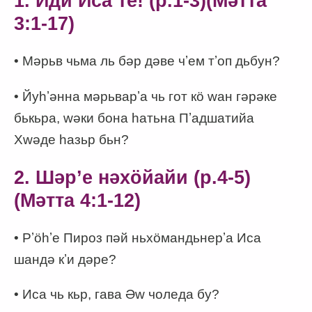
1. Иди Иса те! (p.1-3)(Мәтта
3:1-17)
• Мәрьв чьма ль бәр дәве чʼем тʼоп дьбун?
• Йуһʼәнна мәрьварʼа чь гот кӧ wан гәрәке
бькьра, wәки бона һатьна Пʼадшатийа
Хwәде һазьр бьн?
2. Шәрʼе нәхӧйайи (p.4-5)
(Мәтта 4:1-12)
• Рʼӧһʼе Пироз пәй ньхӧмандьнерʼа Иса
шандә кʼи дәре?
• Иса чь кьр, гава Әw чоледа бу?