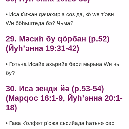
• Иса кʼижан qачахирʼа соз да, кӧ wе тʼәви
Wи бӧһьштеда бә? Чьма?
29. Мәсиһ бу qӧрбан (p.52)
(Йуһʼәнна 19:31-42)
• Готьна Исайә ахьрийе бәри мьрьна Wи чь
бу?
30. Иса зенди йә (p.53-54)
(Марqос 16:1-9, Йуһʼәнна 20:1-
18)
• Гава кʼӧлфәт рʼожа сьсийада һатьнә сәр