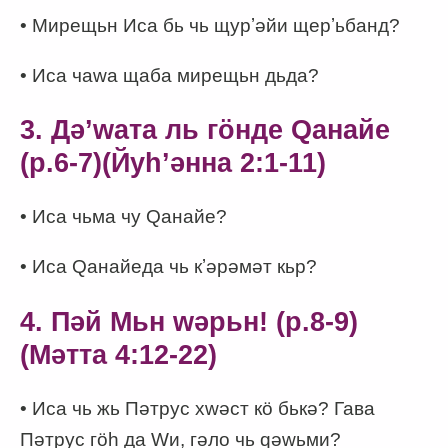
• Мирещьн Иса бь чь щурʼәйи щерʼьбанд?
• Иса чаwа щаба мирещьн дьда?
3. Дәʼwата ль гӧнде Qанайе
(p.6-7)(Йуһʼәнна 2:1-11)
• Иса чьма чу Qанайе?
• Иса Qанайеда чь кʼәрәмәт кьр?
4. Пәй Мьн wәрьн! (p.8-9)
(Мәтта 4:12-22)
• Иса чь жь Пәтрус хwәст кӧ бькә? Гава
Пәтрус гӧһ да Wи, гәло чь qәwьми?