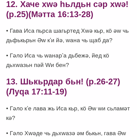
12. Хаче хwә һьлдьн сәр хwә!
(p.25)(Мәтта 16:13-28)
• Гава Иса пьрса шагьртед Хwә кьр, кӧ әw чь
дьфькьрьн Әw кʼи йә, wана чь щаб да?
• Гәло Иса чь wанарʼа дьбежә, йед кӧ
дьхwазьн пәй Wи бен?
13. Шькьрдар бьн! (p.26-27)
(Луqа 17:11-19)
• Гәло кʼе лава жь Иса кьр, кӧ Әw wи сьламәт
кә?
• Гәло Хwәде чь дьхwазә әм бькьн, гава Әw