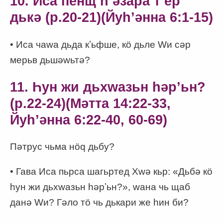
10. Иса пенщ һʼәзара тʼер
дькә (p.20-21)(Йуһʼәнна 6:1-15)
• Иса чаwа дьда кʼьфше, кӧ дьле Wи сәр
мерьв дьшәwьтә?
11. Һун жи дьхwазьн һәрʼьн?
(p.22-24)(Мәтта 14:22-33,
Йуһʼәнна 6:22-40, 60-69)
Пәтрус чьма нӧq дьбу?
• Гава Иса пьрса шагьртед Хwә кьр: «Дьбә кӧ
һун жи дьхwазьн һәрʼьн?», wана чь щаб
данә Wи? Гәло тӧ чь дькари же һин би?