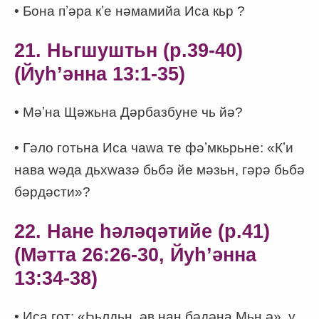
• Бона пʼәра кʼе нәмамийа Иса кьр ?
21. Ньгшуштьн (p.39-40)
(Йуһʼәнна 13:1-35)
• Мәʼна Щәжьна Дәрбазбуне чь йә?
• Гәло готьна Иса чаwа те фәʼмкьрьне: «Кʼи
нава wәда дьхwазә бьбә йе мәзьн, гәрә бьбә
бәрдәсти»?
22. Нане һәләqәтийе (p.41)
(Мәтта 26:26-30, Йуһʼәнна
13:34-38)
• Иса гот: «Һьлдьн, әв нан бәдәна Мьн ә», у