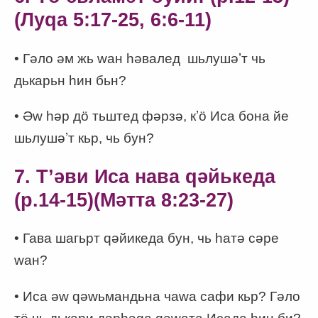
(Луqа 5:17-25, 6:6-11)
• Гәло әм жь wан һәвалед
шьлушәʼт чь
дькарьн һин бьн?
• Әw һәр дӧ тьштед фәрзә, кʼӧ Иса бона йе
шьлушәʼт кьр, чь бун?
7. Тʼәви Иса нава qәйькеда
(p.14-15)(Мәтта 8:23-27)
• Гава шагьрт qәйикеда бун, чь һатә сәре
wан?
• Иса әw qәwьмандьна чаwа сафи кьр? Гәло