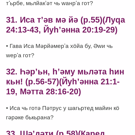
тʼьрбе, мьлйакʼәт чь wанрʼа гот?
31. Иса тʼәв мә йә (p.55)(Луqа
24:13-43, Йуһʼәнна 20:19-29)
• Гава Иса Мәрйәмерʼа хӧйа бу, Әwи чь
wерʼа гот?
32. Һәрʼьн, һʼәму мьләта һин
кьн! (p.56-57)(Йуһʼәнна 21:1-
19, Мәтта 28:16-20)
• Иса чь готә Пәтрус у шагьртед майин кӧ
гәрәке бькьрана?
33. Шәʼдәти (p.58)(Каред