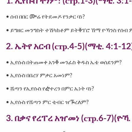
1. ኢየሱስ ቸነም! (стр.1-3)(ማቲ. 3:1
• ሰብ በበር ᎀሬ የትደመዶ የንቃር ባነ?
• ይግዘር መንግስት ተሽካከቶም ይትⷀፐሮ ኸማ ዮኻንስ የሰብ 
2. ኤትየ አርብ (стр.4-5)(ማቲ. 4:1-12
• ኢየሱስ በትጠመቀ አንⷀ መንፈስ ቅዱስ ኤቴ ወሰደንም?
• ኢየሱስ በበረሃ ምቃር አመነም?
• ሼጣን የኢየሱስ የᎈተረን በምር ኤነት ባነ?
• ኢየሱስ የሼጣን ምር ቲብር ዠᎌረለም?
3. በቃና የረፐረ አዠመነ (стр.6-7)(ዮኻ. 