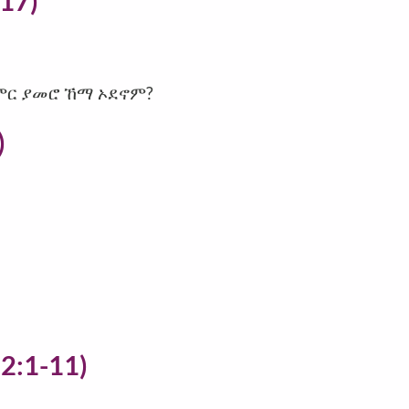
-17)
ምር ያመሮ ኸማ ኦደኖም?
)
2:1-11)