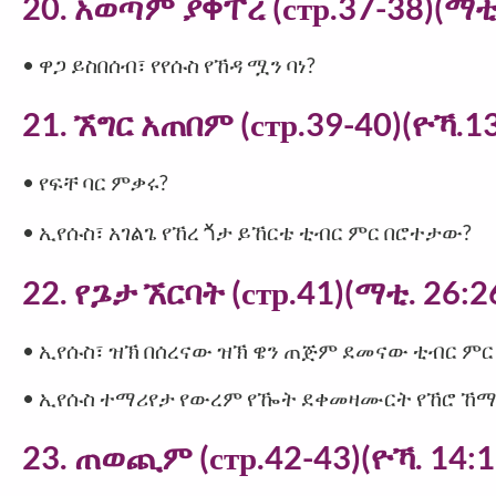
20. አወጣም ያⷀፐረ (стр.37-38)(ማቲ.
• ዋጋ ይስበሰብ፣ የየሱስ የኸዳ ሟን ባነ?
21. ኧግር አጠበም (стр.39-40)(ዮኻ.13
• የፍቸ ባር ምቃሩ?
• ኢየሱስ፣ አገልጌ የኸረ ⷘታ ይኸርቴ ቲብር ምር በሮተታው?
22. የጔታ ኧርባት (стр.41)(ማቲ. 26:2
• ኢየሱስ፣ ዝኽ በሰረናው ዝኽ ዌን ጠጅም ደመናው ቲብር ም
• ኢየሱስ ተማሪየታ የውረም የዀት ደቀመዛሙርት የኸሮ ኸማ 
23. ጠወጪም (стр.42-43)(ዮኻ. 14:1