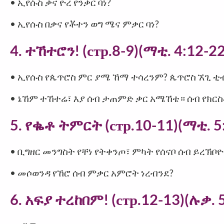
• ኢየሱስ ቃና ዮረ የንቃር ባነ?
• ኢየሱስ በቃና የቾተን ወግ ሜና ምቃር ባነ?
4. ተኸተሮን! (стр.8-9)(ማቲ. 4:12-22
• ኢየሱስ የጴጥሮስ ምር ያሜ ኸማ ተሳረንም? ጴጥሮስ ኧጊ ቲ
• ኔኸም ተኸተሬ፣ እያ ሰብ ታጠምድ ቃር አሜኸቴ። ሰብ የክር
5. የቈቶ ትምርት (стр.10-11)(ማቲ. 5
• ቢግዘር መንግስት የቸነ የትቀንጦ፣ ምካት የሰናቦ ሰብ ይረኽቦ
• መሶወንዳ የኸሮ ሰብ ምቃር አምሮት ነረብንደ?
6. አፍያ ተረከበም! (стр.12-13)(ሉቃ. 5