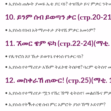
• ኢየሱስ ጠሎት ያመዬ ኤቴ ያር ባነ? ተዝኸታ ይና ምቃር ንት
10. ይንም ሰብ ይወጣን ቃር (стр.20-21)
• ኢየሱስ የሰብ አትማጦተታ ያትየሼ ምቃር አመነም?
11. ኧመር ዌም ፍካ (стр.22-24)(ማቲ. 
• የጴጥሮስ እሃ ኹታ ይወጥኔ የቀነሰ የንቃር ባነ?
• ኢየሱስ የተማሪየታ አኹም ትፈኮዌ ትሰቦዌ? ባረም ቲትሰኖ 
12. መስቀራኸ ጠውር! (стр.25)(ማቲ. 
• ኢየሱስ የተማሪየታ ሟን የኸረ ኸማ ቲትሰኖ፣ መልሰኹና ምቃ
• ኢየሱስ የትⷐተረዊ ሰብ ምር አምሮት ያነቦ ኸማ ኦደኖም?