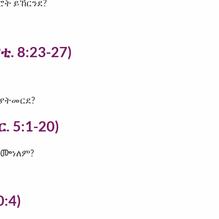
ሮት ይኸርንደ?
ቲ. 8:23-27)
 ያትመርደ?
. 5:1-20)
 አᎀነለም?
0:4)