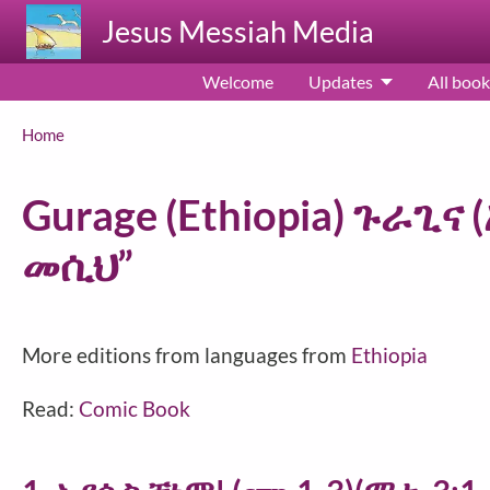
Skip to main content
Jesus Messiah Media
Welcome
Updates
All book
Breadcrumb
Home
Gurage (Ethiopia) ጉራጊና
መሲህ”
More editions from languages from
Ethiopia
Read:
Comic Book