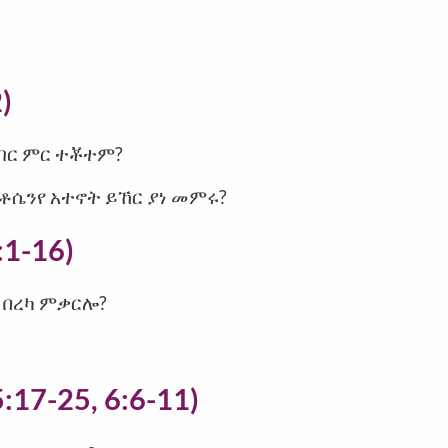
)
ብር ምር ተቾተም?
ስቶሴንየ አተኖት ይኸር ያነ መምሩ?
:1-16)
ዮ በረካ ምቃርሎ?
:17-25, 6:6-11)