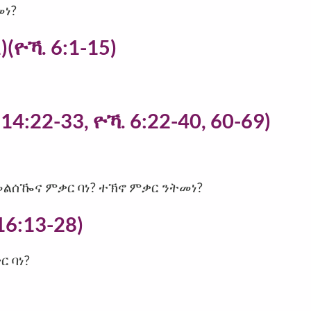
መነ?
(ዮኻ. 6:1-15)
14:22-33, ዮኻ. 6:22-40, 60-69)
መልሰዀና ምቃር ባነ? ተኽኖ ምቃር ንትመነ?
16:13-28)
ር ባነ?