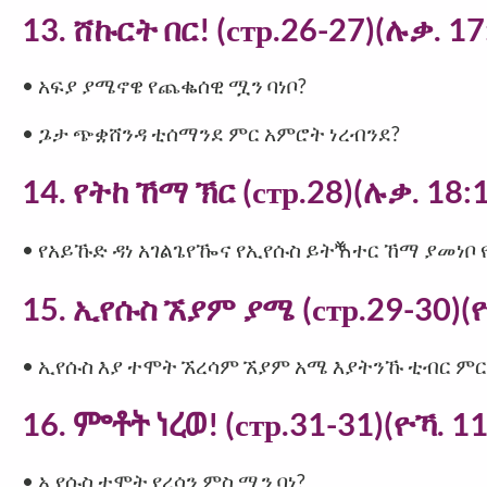
13. ሸኩርት በር! (стр.26-27)(ሉቃ. 17
• አፍያ ያሜኖዌ የጨቈሰዊ ሟን ባነቦ?
• ጔታ ጭቋሸንዳ ቲሰማንደ ምር አምሮት ነረብንደ?
14. የትከ ኸማ ኽር (стр.28)(ሉቃ. 18:
• የአይኹድ ዳነ አገልጌየዀና የኢየሱስ ይትⷐተር ኸማ ያመነቦ የ
15. ኢየሱስ ኧያም ያሜ (стр.29-30)(ዮ
• ኢየሱስ እያ ተሞት ኧረሳም ኧያም አሜ እያትንኹ ቲብር ም
16. ᎃቶት ነረወ! (стр.31-31)(ዮኻ. 11
• ኢየሱስ ተሞት የረሳን ምስ ሟን ባነ?