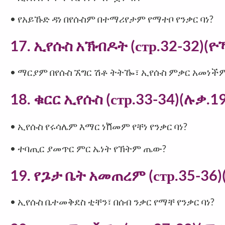
• የአይኹድ ዳነ በየሱስም በተማሪየታም የማተቦ የንቃር ባነ?
17. ኢየሱስ አኽብዶት (стр.32-32)(ዮኻ
• ማርያም በየሱስ ኧግር ሽቶ ትትዀ፣ ኢየሱስ ምቃር አመነች
18. ቁርር ኢየሱስ (стр.33-34)(ሉቃ.19
• ኢየሱስ የሩሳሌም እማር ነⷈመም የቸነ የንቃር ባነ?
• ተባጢር ያመጥር ምር ኤነት የኽትም ጤው?
19. የጔታ ቤት አመጠረም (стр.35-36)(
• ኢየሱስ ቤተመቅደስ ቲቸን፣ በሰብ ንቃር የማቸ የንቃር ባነ?