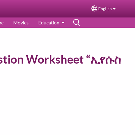
English
Select your langu
pe
Movies
Education
stion Worksheet “ኢየሱስ