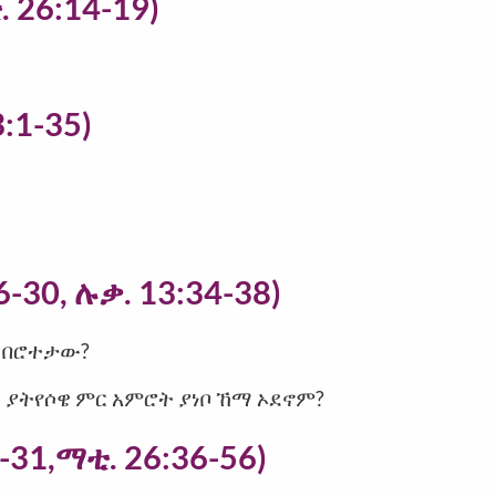
 26:14-19)
:1-35)
6-30, ሉቃ. 13:34-38)
ር በሮተታው?
ያትየሶዌ ምር አምሮት ያነቦ ኸማ ኦደኖም?
-31,ማቲ. 26:36-56)