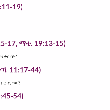
:11-19)
15-17, ማቲ. 19:13-15)
ንቃር ባነ?
ኻ. 11:17-44)
ር በሮተታው?
:45-54)