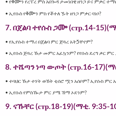
• የⷀᎀን የረፐረ ምስ አበጐዳ ታመነበዊ ዘንጋ ይና ምቃር ተማ
• ኢየሱስ የⷀᎀን ምስ የቾተለ ዄት ዘንጋ ምቃር ባነቦ?
7. በጀልባ ተየሱስ ጋᎀ (стр.14-15)(ማ
• የኢየሱስ ተማሪ በጀልባ ምር ጅጓረ አትⷛቸኖም?
• ኢየሱስ ጅጓረ ኹታ መምር አፈኳንም? የየሱስ ደረግ ቃር ምር
8. ተሼጣን ነጣ ውጦት (стр.16-17)(ማር
• ተባህር ኹታ ተሃት ወኸት ቲሰሮ ሟን አሰቦም? ኢየሱስ ምር
• ኢየሱስ የምስዀታ ምር ያሜ ኸማ ኦደንም?
9. ናኹቸር (стр.18-19)(ማቲ. 9:35-1